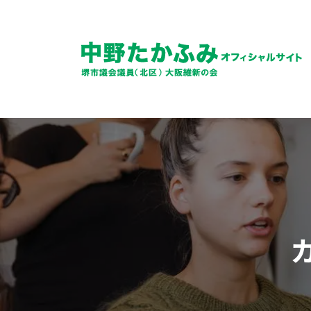
S
k
i
p
t
o
大阪維新の会 堺市議会議員 中野たかふみのサイト
堺市議会議員(堺市北区)中野た
c
o
n
t
e
n
t